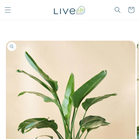
カ
コンテン
ツに進む
ー
ト
商品情
ギ
報にスキ
ャ
ップ
ラ
リ
ー
ビ
ュ
ー
で
画
像
(1)
が
利
用
で