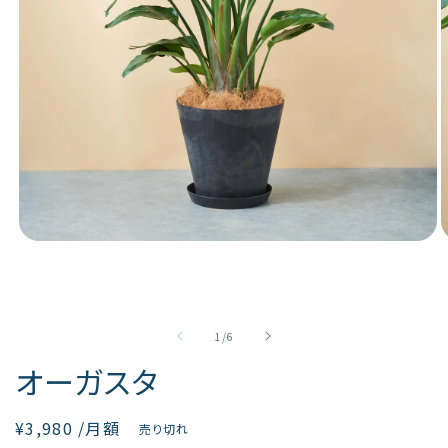
き
る
よ
う
に
な
り
ま
し
た
モ
ー
ダ
ル
で
の
1
/
6
メ
オーガスタ
デ
ィ
ア
通
¥3,980
/月額
売り切れ