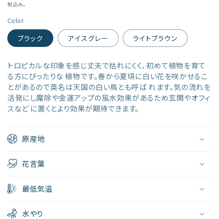
(1)
(
常
税込み。
を
価
Color
開
格
く
ブラック
アイスグレー
ライトブラウン
トロピカルな印象を感じ丈夫で枯れにくく、初めて植物を育て
る方にぴったりな 植物です。春から夏頃に白い花を咲かせるこ
とがあるので英名は天国の白い鳥とも呼ば れます。気の流れを
活発にし魔除や金運アップの風水効果があるため玄関やオフィ
スなど に置くとより効果が期待できます。
原産地
花言葉
最低気温
水やり